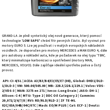
GRAND-LA Je plně syntetický olej nové generace, který pomocí
technologie '
LOW SAPS'
chrání fitr pevných částic. Byl vyvinut pro
motory EURO 5. Lze jej používat i v malých evropských nákladních
vozidlech. Je doporučen pro motory MERCEDES a MAN EURO 4, dále
pro autobusy a nákladní auta, kde je požadavek na olej typu 'TBN',
který minimalizuje karbonizaci a opotřebení (motory MAN,
MERCEDES, VOLVO). Dále zajišťuje ideální spotřebu paliva a čistý
provoz.
API: CI-4/SL | ACEA: A3/B3/B4/E3/E5/E7 (08), Global: DHD1/DLD-
1/DLD-3 | VW: 500.00/505.00 | MB: 228.3/228.1/229.1 | Volvo: VDS-
2/VDS-3 | MAN: 3275 en 271 | Iveco: Long Drain | JASO: DH-1 |
Allison: C-4 | MTU: Type 2 | DDC Oil Category 2 | Cummins
20,071/2/6/7/8 | RVI: RD/RLD/RLD-2 | ZF TE-ML
02C/03A/04B/04C/07C | Mack: EO/M PLUS | Cat: ECF-1 | Deutz: