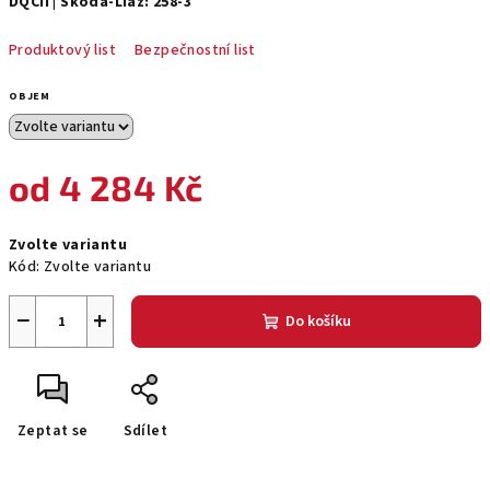
DQCII | Skoda-Liaz: 258-3
Produktový list
Bezpečnostní list
OBJEM
od
4 284 Kč
Měrná
Zvolte variantu
cena:
Kód:
Zvolte variantu
−
+
Do košíku
Zeptat se
Sdílet