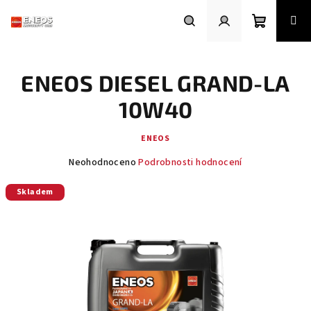
Přejít
na
obsah
Nákupní
Hledat
Přihlášení
ENEOS DIESEL GRAND-LA
košík
10W40
ENEOS
Průměrné
Neohodnoceno
Podrobnosti hodnocení
hodnocení
produktu
Skladem
je
0,0
z
5
hvězdiček.