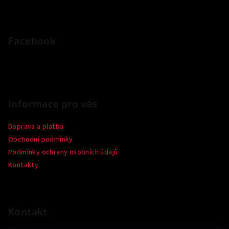
Z
á
p
Facebook
a
t
í
Informace pro vás
Doprava a platba
Obchodní podmínky
Podmínky ochrany osobních údajů
Kontakty
Kontakt