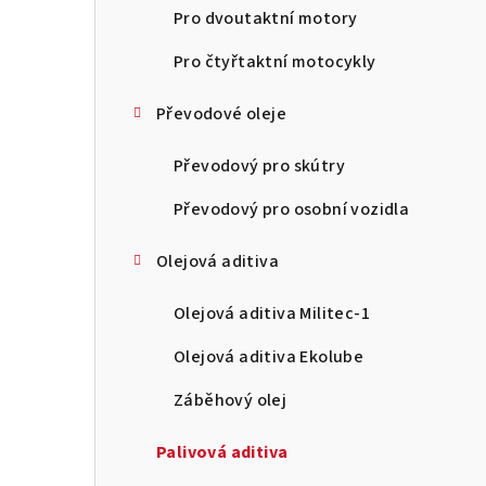
n
Pro dvoutaktní motory
n
Pro čtyřtaktní motocykly
í
Převodové oleje
p
Převodový pro skútry
a
Převodový pro osobní vozidla
n
Olejová aditiva
e
l
Olejová aditiva Militec-1
Olejová aditiva Ekolube
Záběhový olej
Palivová aditiva