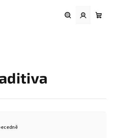
Hledat
Přihlášení
Nákupní
košík
aditiva
becedně