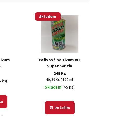
Skladem
tivum
Palivové aditivum VIF
e
Super benzin
249 Kč
Měrná
49,80 Kč / 100 ml
5 ks)
cena:
Skladem
(>5 ks)
měrné
nocení
Průměrné
ku
duktu
hodnocení
Do košíku
produktu
je