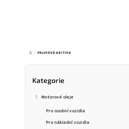
Přejít
na
obsah
/
PALIVOVÁ ADITIVA
DOMŮ
P
o
Kategorie
Přeskočit
kategorie
s
Motorové oleje
t
Pro osobní vozidla
r
a
Pro nákladní vozidla