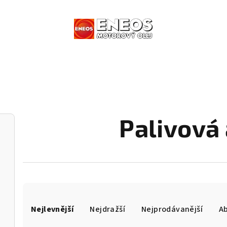
Palivová 
Ř
Nejlevnější
Nejdražší
Nejprodávanější
A
a