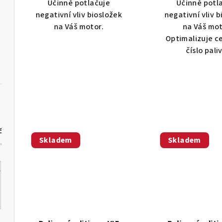
t
Účinně potlačuje
Účinně potl
z
negativní vliv biosložek
negativní vliv 
ů
5
na Váš motor.
na Váš mot
hvě
Optimalizuje c
číslo pali
č
Skladem
Skladem