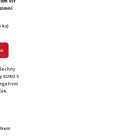
vum VIF
 zimní
5 ks)
ku
všechny
y EURO 5
negativní
žek.
elkem