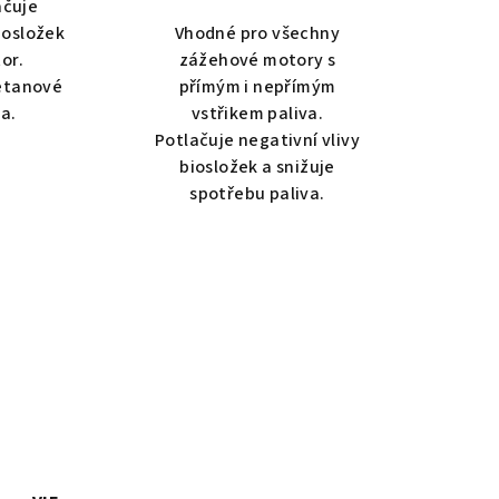
ačuje
4,0
biosložek
Vhodné pro všechny
z
or.
zážehové motory s
zdiček.
5
etanové
přímým i nepřímým
hvězdiček.
va.
vstřikem paliva.
Potlačuje negativní vlivy
biosložek a snižuje
spotřebu paliva.