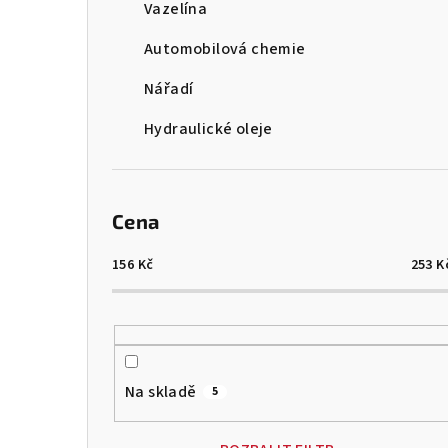
Vazelína
Automobilová chemie
Nářadí
Hydraulické oleje
Cena
156
Kč
253
K
Na skladě
5