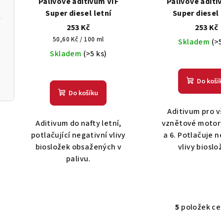
Palivové aditivum VIF
Palivové aditi
Super diesel letní
Super diesel
253 Kč
253 Kč
Měrná
50,60 Kč / 100 ml
Skladem
(>
cena:
Skladem
(>5 ks)
Do koší
Do košíku
Aditivum pro 
Aditivum do nafty letní,
vznětové motor
potlačující negativní vlivy
a 6. Potlačuje 
biosložek obsažených v
vlivy bioslo
palivu.
5
položek c
O