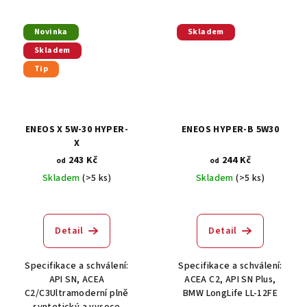
Novinka
Skladem
Skladem
Tip
ENEOS X 5W-30 HYPER-
ENEOS HYPER-B 5W30
X
243 Kč
244 Kč
od
od
Skladem
(>5 ks)
Skladem
(>5 ks)
Detail
Detail
Specifikace a schválení:
Specifikace a schválení:
API SN, ACEA
ACEA C2, API SN Plus,
C2/C3Ultramoderní plně
BMW LongLife LL-12FE