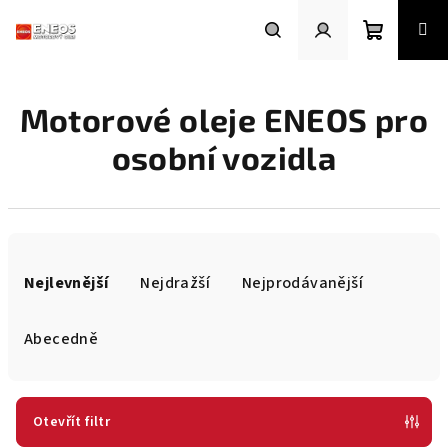
Přejít
na
obsah
Nákupní
Hledat
Přihlášení
Motorové oleje ENEOS pro
košík
osobní vozidla
Ř
a
Nejlevnější
Nejdražší
Nejprodávanější
z
e
Abecedně
n
í
p
Otevřít filtr