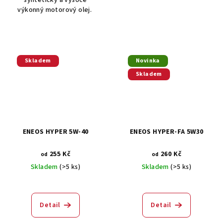
syntetický a vysoce
výkonný motorový olej.
Skladem
Novinka
Skladem
ENEOS HYPER 5W-40
ENEOS HYPER-FA 5W30
255 Kč
260 Kč
od
od
Skladem
(>5 ks)
Skladem
(>5 ks)
Průměrné
hodnocení
produktu
Detail
Detail
je