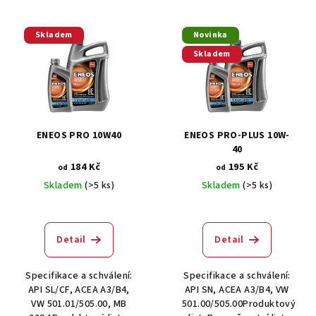
r
V
o
ý
Skladem
Novinka
d
Skladem
p
u
i
k
s
t
p
ů
r
ENEOS PRO 10W40
ENEOS PRO-PLUS 10W-
40
o
184 Kč
195 Kč
od
od
d
Skladem
(>5 ks)
Skladem
(>5 ks)
u
Průměrné
k
hodnocení
t
produktu
Detail
Detail
je
ů
4,1
Specifikace a schválení:
Specifikace a schválení:
z
API SL/CF, ACEA A3/B4,
API SN, ACEA A3/B4, VW
5
VW 501.01/505.00, MB
501.00/505.00Produktový
hvězdiček.