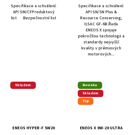
4,1
Specifikace a schválení:
Specifikace a schválení:
z
API SM/CFProduktový
API SN/SN Plus &
5
list Bezpečnostní list
Resource Conserving,
hvězdiček.
ILSAC GF-6B.Řada
ENEOS X spojuje
pokročilou technologii a
standardy nejvyšší
kvality v prémiových
motorových...
Skladem
Novinka
Skladem
Tip
ENEOS HYPER-F 5W20
ENEOS X 0W-20 ULTRA