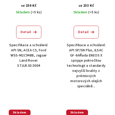
230 Kč
233 Kč
od
od
Skladem
(>5 ks)
Skladem
(>5 ks)
Průměrné
hodnocení
produktu
Detail
Detail
je
5,0
Specifikace a schválení:
Specifikace a schválení:
z
API SN, ACEA C5, Ford
API SP/SN Plus, ILSAC
5
WSS-M2C948B, Jaguar
GF-6AŘada ENEOS X
hvězdiček.
Land Rover
spojuje pokročilou
STJLR.03.5004
technologii a standardy
nejvyšší kvality v
prémiových
motorových olejích
speciálně...
Skladem
Skladem