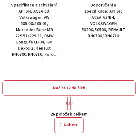
4,0
Specifikace a schválení:
Doporučení a
z
API SN, ACEA C3,
specifikace: API SP,
5
Volkswagen VW
ACEA A3/B4,
hvězdiček.
505.00/505.01,
VOLKSWAGEN
Mercedes Benz MB
50200/50500, RENAULT
229.51/229.31, BMW
RN0700/ RN0710
LongLife LL-04, GM
Dexos 2, Renault
RN0700/RN0710, Ford...
Načíst 12 dalších
S
1
3
t
O
r
26
položek celkem
á
v
n
l
Nahoru
k
á
o
d