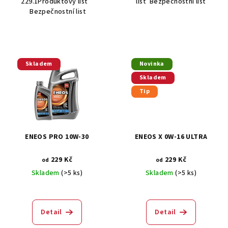
229.1Produktový list
list Bezpečnostní list
Bezpečnostní list
Skladem
Novinka
Skladem
Tip
ENEOS PRO 10W-30
ENEOS X 0W-16 ULTRA
229 Kč
229 Kč
od
od
Skladem
(>5 ks)
Skladem
(>5 ks)
Průměrné
hodnocení
produktu
Detail
Detail
je