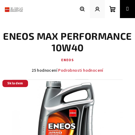
Přejít
na
obsah
Nákupní
Hledat
Přihlášení
ENEOS MAX PERFORMANCE
košík
10W40
ENEOS
Průměrné
25 hodnocení
Podrobnosti hodnocení
hodnocení
produktu
Skladem
je
4,2
z
5
hvězdiček.