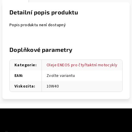
Detailní popis produktu
Popis produktu není dostupný
Doplňkové parametry
Kategorie
:
Oleje ENEOS pro čtyřtaktní motocykly
EAN
:
Zvolte variantu
Viskozita
:
10W40
Z
á
p