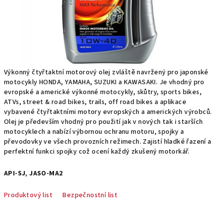
Výkonný čtyřtaktní motorový olej zvláště navržený pro japonské
motocykly HONDA, YAMAHA, SUZUKI a KAWASAKI. Je vhodný pro
evropské a americké výkonné motocykly, skůtry, sports bikes,
ATVs, street & road bikes, trails, off road bikes a aplikace
vybavené čtyřtaktními motory evropských a amerických výrobců.
Olej je především vhodný pro použití jak v nových tak i starších
motocyklech a nabízí výbornou ochranu motoru, spojky a
převodovky ve všech provozních režimech. Zajistí hladké řazení a
perfektní funkci spojky což ocení každý zkušený motorkář.
API-SJ
,
JASO-MA2
Produktový list
Bezpečnostní list