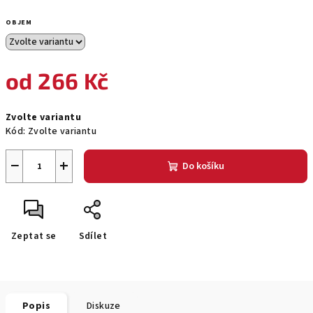
OBJEM
od
266 Kč
Měrná
Zvolte variantu
cena:
Kód:
Zvolte variantu
−
+
Do košíku
Zeptat se
Sdílet
Popis
Diskuze