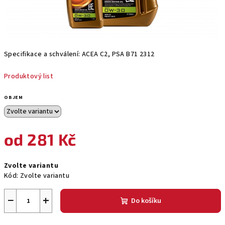
Specifikace a schválení: ACEA C2, PSA B71 2312
Produktový list
OBJEM
od
281 Kč
Měrná
Zvolte variantu
cena:
Kód:
Zvolte variantu
−
+
Do košíku