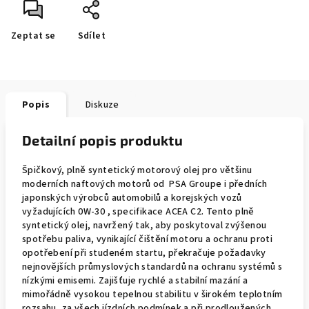
Zeptat se
Sdílet
Popis
Diskuze
Detailní popis produktu
Špičkový, plně syntetický motorový olej pro většinu
moderních naftových motorů od PSA Groupe i předních
japonských výrobců automobilů a korejských vozů
vyžadujících 0W-30 , specifikace ACEA C2. Tento plně
syntetický olej, navržený tak, aby poskytoval zvýšenou
spotřebu paliva, vynikající čištění motoru a ochranu proti
opotřebení při studeném startu, překračuje požadavky
nejnovějších průmyslových standardů na ochranu systémů s
nízkými emisemi. Zajišťuje rychlé a stabilní mazání a
mimořádně vysokou tepelnou stabilitu v širokém teplotním
rozsahu, za všech jízdních podmínek a při prodloužených