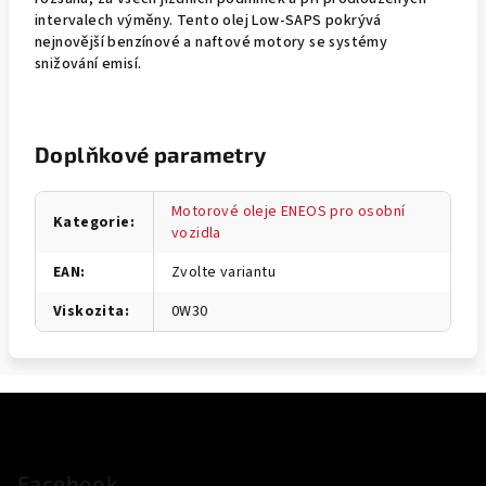
intervalech výměny. Tento olej Low-SAPS pokrývá
nejnovější benzínové a naftové motory se systémy
snižování emisí.
Doplňkové parametry
Motorové oleje ENEOS pro osobní
Kategorie
:
vozidla
EAN
:
Zvolte variantu
Viskozita
:
0W30
Z
á
p
Facebook