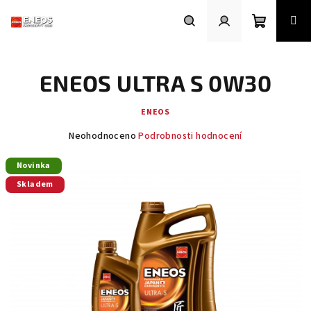
Přejít
na
obsah
Nákupní
Hledat
Přihlášení
ENEOS ULTRA S 0W30
košík
ENEOS
Průměrné
Neohodnoceno
Podrobnosti hodnocení
hodnocení
produktu
Novinka
je
Skladem
0,0
z
5
hvězdiček.