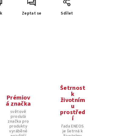
sk
Zeptat se
Sdílet
Šetrnost
k
Prémiov
životním
á značka
u
prostřed
světově
proslulá
í
značka pro
produkty
řada ENEOS
vyráběné
je šetrná k