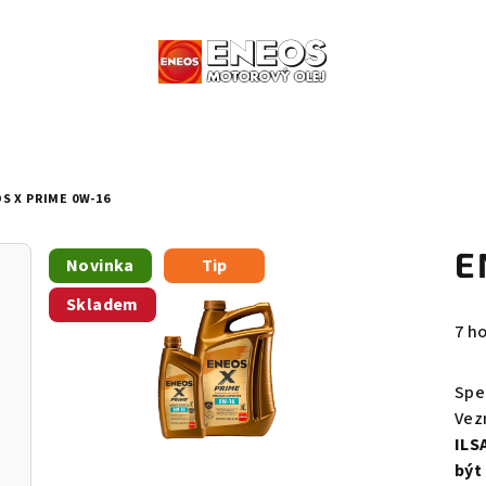
S X PRIME 0W-16
E
Novinka
Tip
Skladem
Prů
7 h
hod
pro
Spe
je
Vez
3,6
ILS
z
být