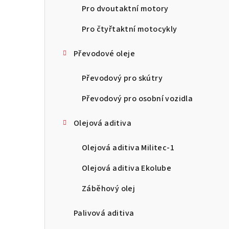
n
Pro dvoutaktní motory
n
Pro čtyřtaktní motocykly
í
Převodové oleje
p
Převodový pro skútry
a
Převodový pro osobní vozidla
n
Olejová aditiva
e
l
Olejová aditiva Militec-1
Olejová aditiva Ekolube
Záběhový olej
Palivová aditiva