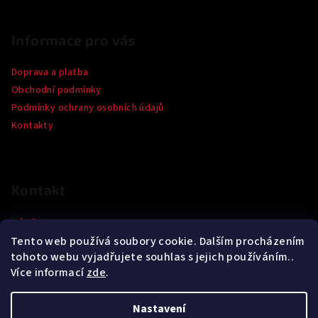
í
Informace pro vás
Doprava a platba
Obchodní podmínky
Podmínky ochrany osobních údajů
Kontakty
Kontakt
info
@
eneos.cz
+420 543 255 060
Tento web používá soubory cookie. Dalším procházením
+420 777 255 060
tohoto webu vyjadřujete souhlas s jejich používáním..
Více informací
zde
.
Nastavení