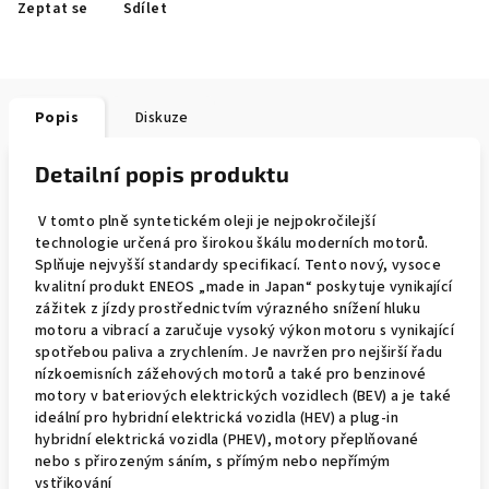
Zeptat se
Sdílet
Popis
Diskuze
Detailní popis produktu
V tomto plně syntetickém oleji je nejpokročilejší
technologie určená pro širokou škálu moderních motorů.
Splňuje nejvyšší standardy specifikací. Tento nový, vysoce
kvalitní produkt ENEOS „made in Japan“ poskytuje vynikající
zážitek z jízdy prostřednictvím výrazného snížení hluku
motoru a vibrací a zaručuje vysoký výkon motoru s vynikající
spotřebou paliva a zrychlením. Je navržen pro nejširší řadu
nízkoemisních zážehových motorů a také pro benzinové
motory v bateriových elektrických vozidlech (BEV) a je také
ideální pro hybridní elektrická vozidla (HEV) a plug-in
hybridní elektrická vozidla (PHEV), motory přeplňované
nebo s přirozeným sáním, s přímým nebo nepřímým
vstřikování