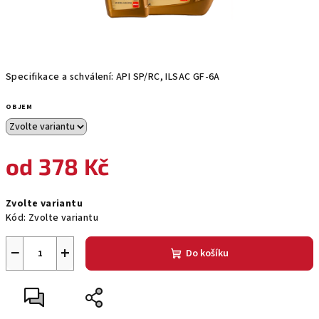
Specifikace a schválení: API SP/RC, ILSAC GF-6A
OBJEM
od
378 Kč
Měrná
Zvolte variantu
cena:
Kód:
Zvolte variantu
−
+
Do košíku