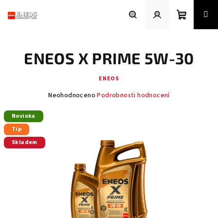
Přejít
na
obsah
Nákupní
Hledat
Přihlášení
ENEOS X PRIME 5W-30
košík
ENEOS
Průměrné
Neohodnoceno
Podrobnosti hodnocení
hodnocení
produktu
Novinka
je
Tip
0,0
Skladem
z
5
hvězdiček.