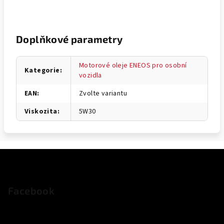
Doplňkové parametry
Motorové oleje ENEOS pro osobní
Kategorie
:
vozidla
EAN
:
Zvolte variantu
Viskozita
:
5W30
Z
á
p
Facebook
a
t