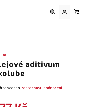
Hledat
Přihlášení
Nákupní
košík
LUBE
lejové aditivum
kolube
měrné
hodnoceno
Podrobnosti hodnocení
nocení
duktu