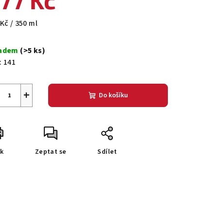
77 Kč
ná
Kč / 350 ml
a:
zdiček.
ladem
(>5 ks)
:
141
+
Do košíku
sk
Zeptat se
Sdílet