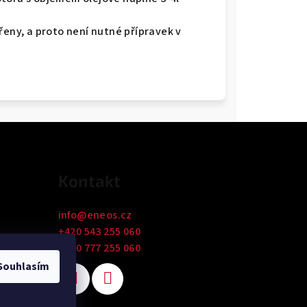
řeny, a proto není nutné přípravek v
Kontakt
info
@
eneos.cz
+420 543 255 060
+420 777 255 060
 údajů
Souhlasím