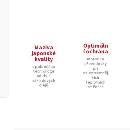
Optimáln
Maziva
í ochrana
japonské
kvality
motoru a
převodovky
s pokročilou
při
technologií
nejextrémněj
aditiv a
ších
základových
teplotních
olejů
změnách