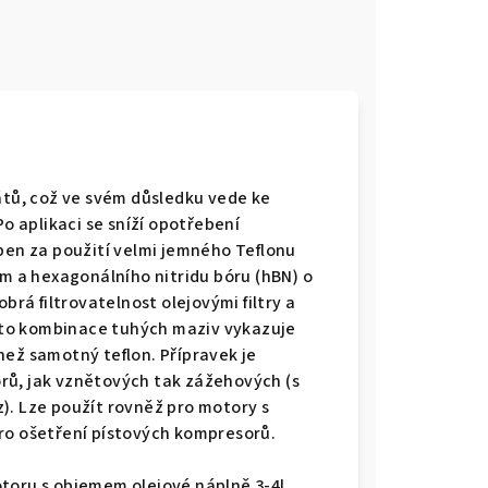
átů, což ve svém důsledku vede ke
Po aplikaci se sníží opotřebení
oben za použití velmi jemného Teflonu
um a hexagonálního nitridu bóru (hBN) o
brá filtrovatelnost olejovými filtry a
to kombinace tuhých maziv vykazuje
než samotný teflon. Přípravek je
rů, jak vznětových tak zážehových (s
). Lze použít rovněž pro motory s
ro ošetření pístových kompresorů.
toru s objemem olejové náplně 3-4l