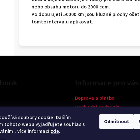
nebo obsahu motoru do 2000 ccm.
Po dobu ujetí 50000 km jsou kluzné plochy ošet
tomto intervalu aplikovat.
ebook
Informace pro vás
Doprava a platba
Obchodní podmínky
Podmínky ochrany osobních
oužívá soubory cookie. Dalším
Odmítnout
m tohoto webu vyjadřujete souhlas s
Kontakty
íváním.. Více informací
zde
.