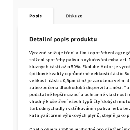
Popis
Diskuze
Detailní popis produktu
Výrazně snižuje tření a tím i opotřebení agreg
snížení spotřeby paliva a vylučování exhalací. 
kluzných částí až o 50%. Ekolube Motor je vyr
špičkové kvality o průměrné velikosti částic 3
velikosti částic 0,5µm čímž je zaručena velmi do
zabezpečena dlouhodobá disperzita směsi. Ta
podstatně lepší mazací a ochranné vlastnosti 
vhodný k ošetření všech typů čtyřdobých moto
turbodmychadly i vstřikováním paliva nebo bez
katalyzátorem výfukových plynů, stejně jako p
Obal o objemu 350ml je vhodný pro ošetření mo