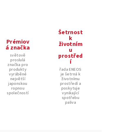
Šetrnost
k
Prémiov
životním
á značka
u
prostřed
světově
proslulá
í
značka pro
produkty
řada ENEOS
vyráběné
je šetrná k
největší
životnímu
japonskou
prostředí a
ropnou
poskytuje
společností
vynikající
spotřebu
paliva