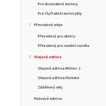
n
Pro dvoutaktní motory
n
Pro čtyřtaktní motocykly
í
Převodové oleje
p
Převodový pro skútry
a
Převodový pro osobní vozidla
n
Olejová aditiva
e
l
Olejová aditiva Militec-1
Olejová aditiva Ekolube
Záběhový olej
Palivová aditiva