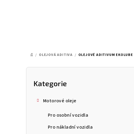
Přejít
na
obsah
/
OLEJOVÁ ADITIVA
/
OLEJOVÉ ADITIVUM EKOLUBE
DOMŮ
P
o
Kategorie
Přeskočit
kategorie
s
Motorové oleje
t
Pro osobní vozidla
r
a
Pro nákladní vozidla