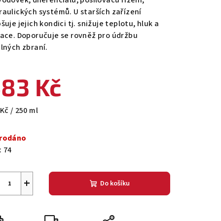
vodovek, diferenciálů, posilovačů řízení,
raulických systémů. U starších zařízení
šuje jejich kondici tj. snižuje teplotu, hluk a
race. Doporučuje se rovněž pro údržbu
zdiček.
elných zbraní.
83 Kč
ná
Kč / 250 ml
a:
rodáno
:
74
+
Do košíku