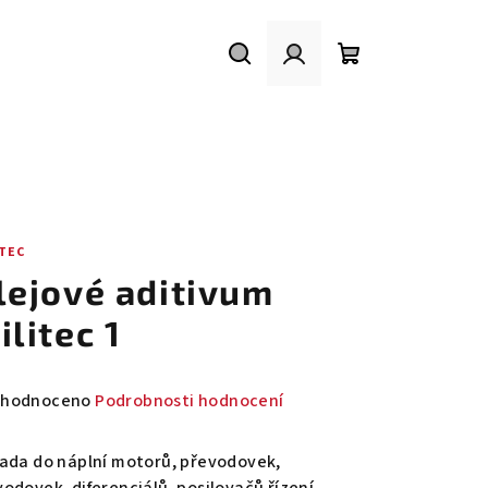
Hledat
Přihlášení
Nákupní
košík
ITEC
lejové aditivum
ilitec 1
měrné
hodnoceno
Podrobnosti hodnocení
nocení
duktu
sada do náplní motorů, převodovek,