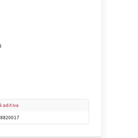
ě
á aditiva
48820017