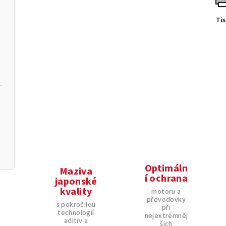
Ti
Optimáln
Maziva
í ochrana
japonské
kvality
motoru a
převodovky
s pokročilou
při
technologií
nejextrémněj
aditiv a
ších