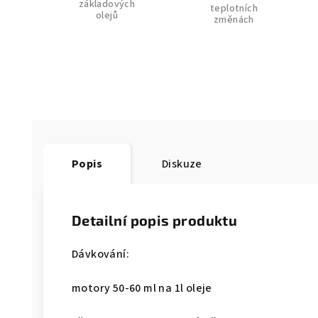
základových
teplotních
olejů
změnách
Popis
Diskuze
Detailní popis produktu
Dávkování:
motory 50-60 ml na 1l oleje