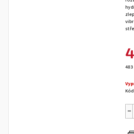
roz
0,0
hyd
z
zlep
5
vib
hvě
stř
4
Měr
483 
cen
Vyp
Kód
−