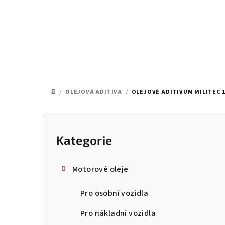
Přejít
na
obsah
/
OLEJOVÁ ADITIVA
/
OLEJOVÉ ADITIVUM MILITEC 
DOMŮ
P
o
Kategorie
Přeskočit
kategorie
s
Motorové oleje
t
Pro osobní vozidla
r
a
Pro nákladní vozidla