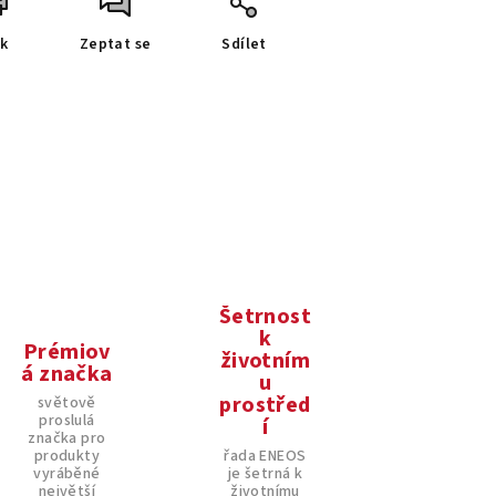
sk
Zeptat se
Sdílet
Šetrnost
k
Prémiov
životním
á značka
u
prostřed
světově
proslulá
í
značka pro
produkty
řada ENEOS
vyráběné
je šetrná k
největší
životnímu