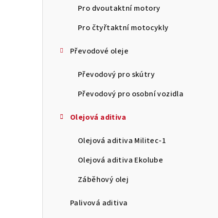
n
Pro dvoutaktní motory
n
Pro čtyřtaktní motocykly
í
Převodové oleje
p
Převodový pro skútry
a
Převodový pro osobní vozidla
n
Olejová aditiva
e
l
Olejová aditiva Militec-1
Olejová aditiva Ekolube
Záběhový olej
Palivová aditiva